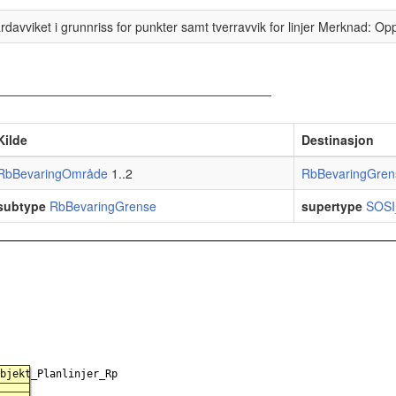
davviket i grunnriss for punkter samt tverravvik for linjer Merknad: Opp
Kilde
Destinasjon
RbBevaringOmråde
1..2
RbBevaringGren
subtype
RbBevaringGrense
supertype
SOSI