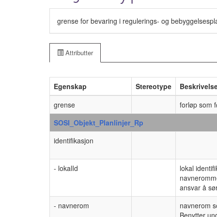
grense for bevaring i regulerings- og bebyggelsesplan
Attributter
Egenskap
Stereotype
Beskrivels
grense
forløp som 
SOSI_Objekt_Planlinjer_Rp
identifikasjon
- lokalId
lokal identif
navnerommet
ansvar å sør
- navnerom
navnerom som
Benytter un