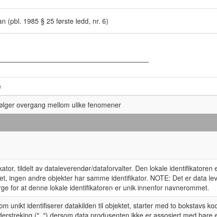
 (pbl. 1985 § 25 første ledd, nr. 6)
e
følger overgang mellom ulike fenomener
ikator, tildelt av dataleverendør/dataforvalter. Den lokale identifikatoren 
, ingen andre objekter har samme identifikator. NOTE: Det er data l
ge for at denne lokale identifikatoren er unik innenfor navnerommet.
 unikt identifiserer datakilden til objektet, starter med to bokstavs ko
derstreking ("_") dersom data produsenten ikke er assosiert med bare 