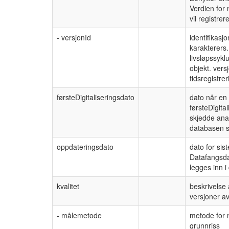
Verdien for
vil registre
- versjonId
identifikasj
karakterers.
livsløpssykl
objekt. vers
tidsregistre
førsteDigitaliseringsdato
dato når en 
førsteDigita
skjedde anal
databasen s
oppdateringsdato
dato for sis
Datafangsdat
legges inn 
kvalitet
beskrivelse 
versjoner a
- målemetode
metode for 
grunnriss