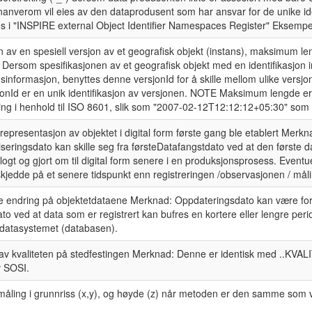
 nanverom vil eies av den dataprodusent som har ansvar for de unike id
res i "INSPIRE external Object Identifier Namespaces Register" Eksempe
on av en spesiell versjon av et geografisk objekt (instans), maksimum l
 Dersom spesifikasjonen av et geografisk objekt med en identifikasjon 
usinformasjon, benyttes denne versjonId for å skille mellom ulike vers
jonId er en unik identifikasjon av versjonen. NOTE Maksimum lengde er va
ring i henhold til ISO 8601, slik som "2007-02-12T12:12:12+05:30" som 
representasjon av objektet i digital form første gang ble etablert Merkn
liseringsdato kan skille seg fra førsteDatafangstdato ved at den første 
ogt og gjort om til digital form senere i en produksjonsprosess. Eventuel
kjedde på et senere tidspunkt enn registreringen /observasjonen / måli
te endring på objektetdataene Merknad: Oppdateringsdato kan være forsk
o ved at data som er registrert kan bufres en kortere eller lengre peri
i datasystemet (databasen).
av kvaliteten på stedfestingen Merknad: Denne er identisk med ..KVALIT
v SOSI.
måling i grunnriss (x,y), og høyde (z) når metoden er den samme som v