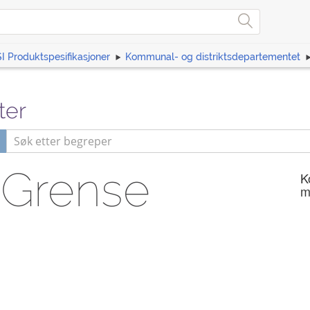
I Produktspesifikasjoner
Kommunal- og distriktsdepartementet
ter
gGrense
K
m