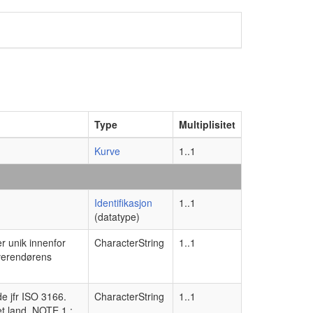
Type
Multiplisitet
Kurve
1..1
Identifikasjon
1..1
(datatype)
er unik innenfor
CharacterString
1..1
everendørens
de jfr ISO 3166.
CharacterString
1..1
et land. NOTE 1 :