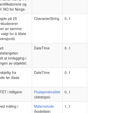
entifikatorene og
l: NO for Norge.
engde på 25
CharacterString
0..1
inkludererer
joner av samme
lgt for å tillate
versjonId.
ad:
DateTime
0..1
datafangsten
t at innlegging i
ngen av objektet.
jellig fra
DateTime
0..1
ode før disse
ET i tidligere
Posisjonskvalitet
0..1
(datatype)
ed måling i
Målemetode
1..1
(kodeliste)