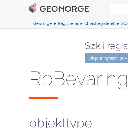
Geonorge
Registrene
Objektregisteret
SOS
Søk i regis
Objektregisteret
RbBevarin
objekttype