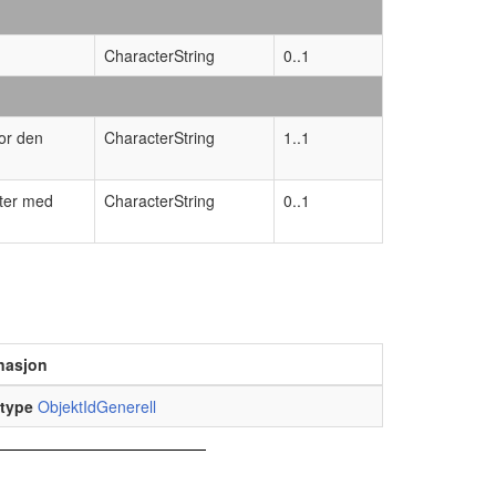
CharacterString
0..1
for den
CharacterString
1..1
nter med
CharacterString
0..1
nasjon
type
ObjektIdGenerell