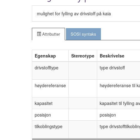
mulighet for fylling av drivstoff på kaia
Attributter
SOSI syntaks
Egenskap
Stereotype
Beskrivelse
drivstofftype
type drivstoff
høydereferanse
høydereferanse til k
kapasitet
kapasitet til fylling a
posisjon
posisjon
tilkoblingstype
type drivstofftilkobli