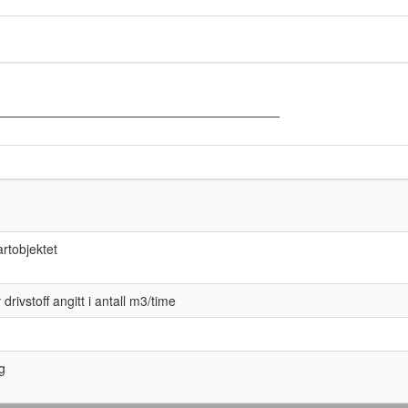
artobjektet
v drivstoff angitt i antall m3/time
ng