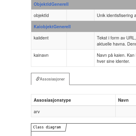
ObjektIdGenerell
objektId
Unik identisfisering
KaiobjektGenerell
kaiident
Tekst i form av URL,
aktuelle havna. Denn
kainavn
Navn på kaien. Kan b
hver sine identer.
Assosiasjoner
Assosiasjonstype
Navn
arv