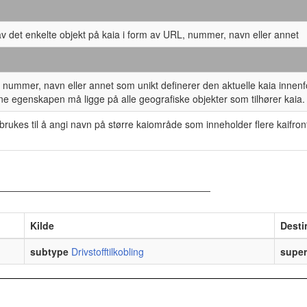
 av det enkelte objekt på kaia i form av URL, nummer, navn eller annet
 nummer, navn eller annet som unikt definerer den aktuelle kaia innen
e egenskapen må ligge på alle geografiske objekter som tilhører kaia.
rukes til å angi navn på større kaiområde som inneholder flere kaifro
Kilde
Desti
subtype
Drivstofftilkobling
super