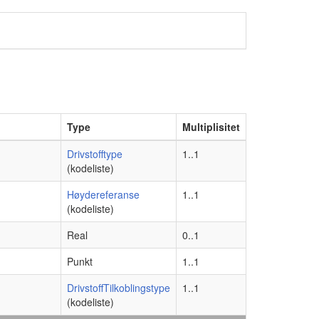
Type
Multiplisitet
Drivstofftype
1..1
(kodeliste)
Høydereferanse
1..1
(kodeliste)
Real
0..1
Punkt
1..1
DrivstoffTilkoblingstype
1..1
(kodeliste)