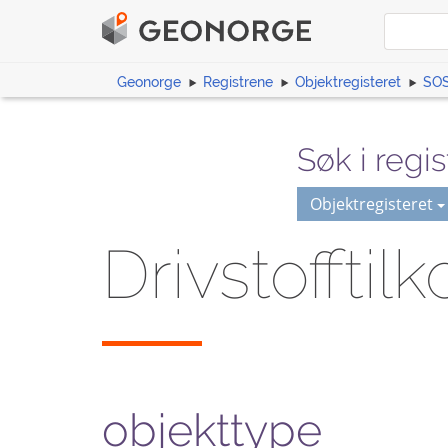
Geonorge
Registrene
Objektregisteret
SOS
Søk i regis
Objektregisteret
Drivstofftil
objekttype