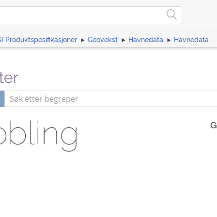
I Produktspesifikasjoner
Geovekst
Havnedata
Havnedata
ter
kobling
G