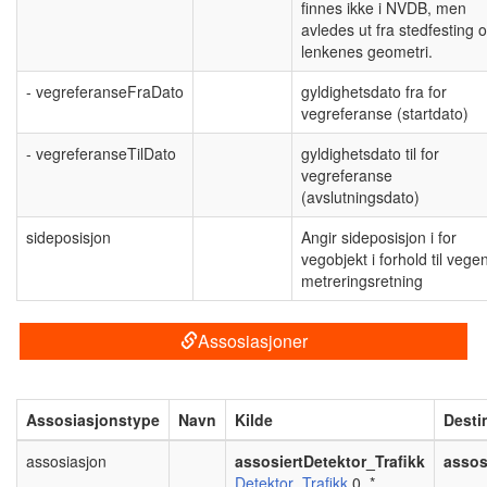
finnes ikke i NVDB, men
avledes ut fra stedfesting 
lenkenes geometri.
- vegreferanseFraDato
gyldighetsdato fra for
vegreferanse (startdato)
- vegreferanseTilDato
gyldighetsdato til for
vegreferanse
(avslutningsdato)
sideposisjon
Angir sideposisjon i for
vegobjekt i forhold til vege
metreringsretning
Assosiasjoner
Assosiasjonstype
Navn
Kilde
Desti
assosiasjon
assosiertDetektor_Trafikk
assos
Detektor_Trafikk
0..*