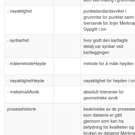
- nøyaktighet
punktstandardavviket i
grunnriss for punkter samt
tverravvik for linjer Merkna
Oppgitt i cm
- synbarhet
hvor godt den kartlagte
detalj var synbar ved
kartleggingen
- målemetodeHøyde
metode for å måle høyden
- nøyaktighetHøyde
nøyaktighet for høyden i c
- maksimaltAvvik
absolutt toleranse for
geometriske avvik
prosesshistorie
beskrivelse av de prosesse
som dataene er gått
gjennom som kan ha
betydning for kvaliteten og
bruken av dataene Merkna