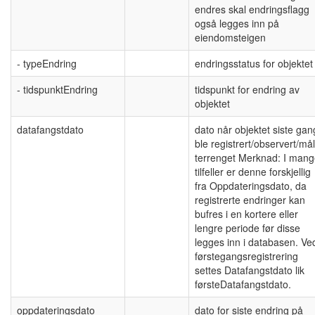
endres skal endringsflagg
også legges inn på
eiendomsteigen
- typeEndring
endringsstatus for objektet
- tidspunktEndring
tidspunkt for endring av
objektet
datafangstdato
dato når objektet siste gan
ble registrert/observert/målt
terrenget Merknad: I man
tilfeller er denne forskjellig
fra Oppdateringsdato, da
registrerte endringer kan
bufres i en kortere eller
lengre periode før disse
legges inn i databasen. Ve
førstegangsregistrering
settes Datafangstdato lik
førsteDatafangstdato.
oppdateringsdato
dato for siste endring på