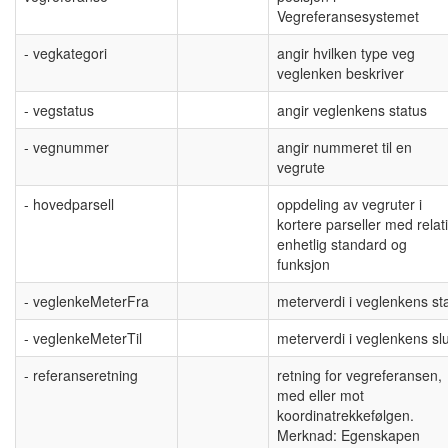
Vegreferansesystemet
- vegkategori
angir hvilken type veg
veglenken beskriver
- vegstatus
angir veglenkens status
- vegnummer
angir nummeret til en
vegrute
- hovedparsell
oppdeling av vegruter i
kortere parseller med relati
enhetlig standard og
funksjon
- veglenkeMeterFra
meterverdi i veglenkens sta
- veglenkeMeterTil
meterverdi i veglenkens slu
- referanseretning
retning for vegreferansen,
med eller mot
koordinatrekkefølgen.
Merknad: Egenskapen