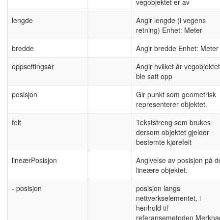
vegobjektet er av
lengde
Angir lengde (i vegens
retning) Enhet: Meter
bredde
Angir bredde Enhet: Meter
oppsettingsår
Angir hvilket år vegobjektet
ble satt opp
posisjon
Gir punkt som geometrisk
representerer objektet.
felt
Tekststreng som brukes
dersom objektet gjelder
bestemte kjørefelt
lineærPosisjon
Angivelse av posisjon på d
lineære objektet.
- posisjon
posisjon langs
nettverkselementet, i
henhold til
referansemetoden Merkna