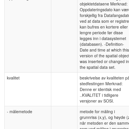
objektetdataene Merknad:
Oppdateringsdato kan vær
forskjellig fra Datafangsdat
ved at data som er registre
kan bufres en kortere eller
lengre periode før disse
legges inn i datasystemet
(databasen). -Definition-
Date and time at which this
version of the spatial objec
was inserted or changed in
the spatial data set.
kvalitet
beskrivelse av kvaliteten p
stedfestingen Merknad:
Denne er identisk med
..KVALITET i tidligere
versjoner av SOSI.
- målemetode
metode for måling i
grunnriss (x,y), og høyde (
når metoden er den samm
som ved måling i grunnriss