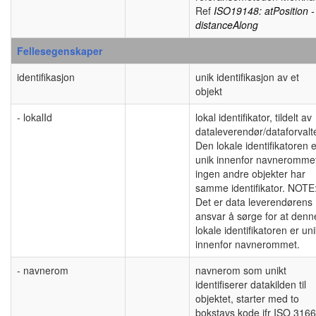
Ref
ISO19148: atPosition -
distanceAlong
Fellesegenskaper
identifikasjon
unik identifikasjon av et
objekt
- lokalId
lokal identifikator, tildelt av
dataleverendør/dataforvalte
Den lokale identifikatoren e
unik innenfor navneromme
ingen andre objekter har
samme identifikator. NOTE
Det er data leverendørens
ansvar å sørge for at denn
lokale identifikatoren er un
innenfor navnerommet.
- navnerom
navnerom som unikt
identifiserer datakilden til
objektet, starter med to
bokstavs kode jfr ISO 3166