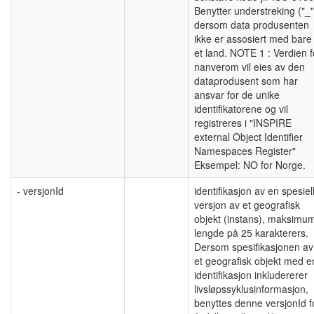
Benytter understreking ("_"
dersom data produsenten
ikke er assosiert med bare
et land. NOTE 1 : Verdien f
nanverom vil eies av den
dataprodusent som har
ansvar for de unike
identifikatorene og vil
registreres i "INSPIRE
external Object Identifier
Namespaces Register"
Eksempel: NO for Norge.
- versjonId
identifikasjon av en spesiel
versjon av et geografisk
objekt (instans), maksimu
lengde på 25 karakterers.
Dersom spesifikasjonen av
et geografisk objekt med e
identifikasjon inkludererer
livsløpssyklusinformasjon,
benyttes denne versjonId f