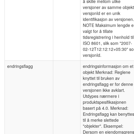
å skille mellom ulike
versjoner av samme objekt
versjonId er en unik
identifikasjon av versjonen.
NOTE Maksimum lengde e
valgt for å tillate
tidsregistrering i henhold til
ISO 8601, slik som "2007-
02-12T12:12:12+05:30" s
versjonId.
endringsflagg
endringsinformasjon om et
objekt Merknad: Reglene
knyttet til bruken av
endringsflagg er for denne
versjonen ikke avklart.
Utdypes nærmere i
produktspesifikasjonen
basert på 4.0. Merknad:
Endringsflagg kan benytte
til å merke slettede
"objekter". Eksempel:
Dersom en eiendomsgren