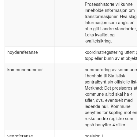
Prosesshistorie vil kunne
inneholde informasjon om
transformasjoner. Hva slag
informasjon som angis er
ofte gitt i andre standarder,
f.eks kvalitet og
kvalitetsikring.
høydereferanse
koordinatregistering utført 
topp eller bunn av et objek
kommunenummer
nummerering av kommun
i henhold til Statistisk
sentralbyrå sin offisielle lis
Merknad: Det presiseres a
kommune alltid skal ha 4
siffer, dvs. eventuelt med
ledende null. Kommune
benyttes for kopling mot e
rekke andre registre som
også benytter 4 siffer.
vegreferanse
posisjon i