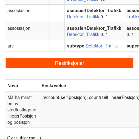
assosiasjon
assosiertDetektor_Trafikk
assos
Detektor_Trafikk
0..*
Trafik
assosiasjon
assosiertDetektor_Trafikk
assos
Detektor_Trafikk
0..*
0..1
arv
subtype
Detektor_Trafikk
super
Restriksjoner
Navn
Beskrivelse
Må ha minst
inv:count(self.posisjon)+count(self.lineærPosisjon
en av
stedfestingene
lineærPosisjon
og posisjon