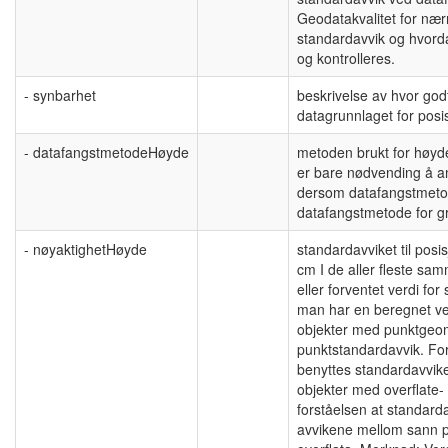
Geodatakvalitet for nær
standardavvik og hvord
og kontrolleres.
- synbarhet
beskrivelse av hvor god
datagrunnlaget for posis
- datafangstmetodeHøyde
metoden brukt for høyde
er bare nødvending å a
dersom datafangstmetod
datafangstmetode for gr
- nøyaktighetHøyde
standardavviket til posis
cm I de aller fleste sa
eller forventet verdi f
man har en beregnet ve
objekter med punktgeome
punktstandardavvik. Fo
benyttes standardavviket
objekter med overflate-
forståelsen at standard
avvikene mellom sann 