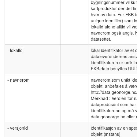
bygningsnummer vil ku
kartprodukter der det fin
hver av dem. For FKB b
unique identifier) som l
lokalId alene alltid vil v
navnerom også angis. 
datasettet.
- lokalId
lokal identifikator av e
dataleverendørens ansva
identifikatoren er unik
FKB-data benyttes UUID
- navnerom
navnerom som unikt ident
objekt, anbefales å væ
http://data.geonorge.no
Merknad : Verdien for n
dataprodusent som har 
identifikatorene og må v
data.geonorge.no eller
- versjonId
identifikasjon av en spe
objekt (instans)