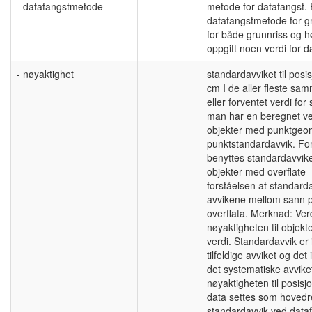
- datafangstmetode
metode for datafangst.
datafangstmetode for gru
for både grunnriss og h
oppgitt noen verdi for
- nøyaktighet
standardavviket til posis
cm I de aller fleste sa
eller forventet verdi f
man har en beregnet ve
objekter med punktgeome
punktstandardavvik. Fo
benyttes standardavviket
objekter med overflate-
forståelsen at standard
avvikene mellom sann 
overflata. Merknad: Ver
nøyaktigheten til obje
verdi. Standardavvik er
tilfeldige avviket og det
det systematiske avviket
nøyaktigheten til posis
data settes som hovedreg
standardavvik ved data