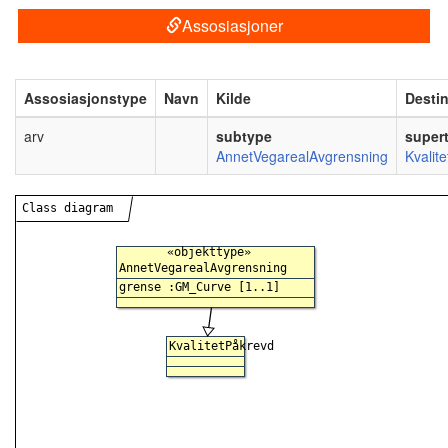
Assosiasjoner
Assosiasjonstype
Navn
Kilde
Desti
arv
subtype
super
AnnetVegarealAvgrensning
Kvalit