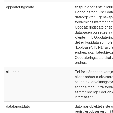
oppdateringsdato
tidspunkt for siste end
Denne datoen viser dat
dataobjektet. Egenskap
forvaltningssystemet ett
Oppdateringsdato er tid
databasen og settes av 
klienten). ii. Oppdateri
det er kopidata som blir 
”kopibase”. iii. Når avgre
endres, skal flateobjekt
Oppdateringsdato skal 
endres.
sluttdato
Tid for når denne versjo
eller opphørt å eksist
settes av forvaltningssy
sendes med ut fra forva
sammenhenger der objek
interessant.
datafangstdato
dato når objektet siste 
registrert/observert/målt