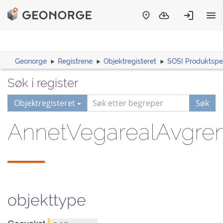
Geonorge
Registrene
Objektregisteret
SOSI Produktspes
Søk i register
Objektregisteret
Søk
AnnetVegarealAvgre
objekttype