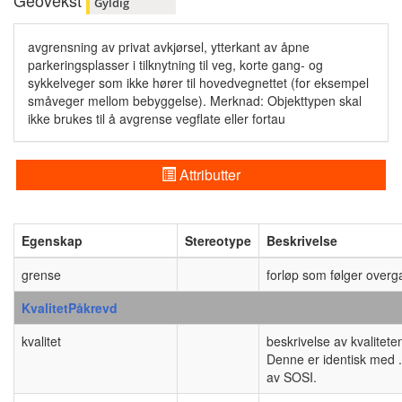
Geovekst
Gyldig
avgrensning av privat avkjørsel, ytterkant av åpne
parkeringsplasser i tilknytning til veg, korte gang- og
sykkelveger som ikke hører til hovedvegnettet (for eksempel
småveger mellom bebyggelse). Merknad: Objekttypen skal
ikke brukes til å avgrense vegflate eller fortau
Attributter
Egenskap
Stereotype
Beskrivelse
grense
forløp som følger over
KvalitetPåkrevd
kvalitet
beskrivelse av kvalitet
Denne er identisk med .
av SOSI.