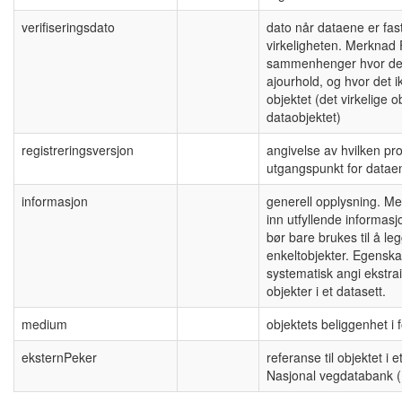
verifiseringsdato
dato når dataene er fas
virkeligheten. Merknad 
sammenhenger hvor det 
ajourhold, og hvor det i
objektet (det virkelige 
dataobjektet)
registreringsversjon
angivelse av hvilken pr
utgangspunkt for datae
informasjon
generell opplysning. Me
inn utfyllende informas
bør bare brukes til å l
enkeltobjekter. Egenskap
systematisk angi ekstr
objekter i et datasett.
medium
objektets beliggenhet i f
eksternPeker
referanse til objektet i 
Nasjonal vegdatabank 