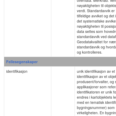
overflata. Merknad: Ver
nøyaktigheten til obje
verdi. Standardavvik er
tilfeldige avviket og det
det systematiske avviket
nøyaktigheten til posis
data settes som hovedreg
standardavvik ved data
Geodatakvalitet for nær
standardavvik og hvord
og kontrolleres.
Fellesegenskaper
identifikasjon
unik identifikasjon av 
identifikasjon av et obj
produsent/forvalter, og
applikasjoner som refera
identifikatoren er unik f
endres i kartobjektets l
med en tematisk identif
bygningsnummer) som uni
virkeligheten. En byg