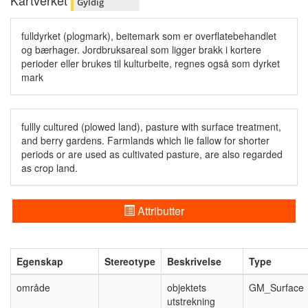
Kartverket
Gyldig
fulldyrket (plogmark), beitemark som er overflatebehandlet
og bærhager. Jordbruksareal som ligger brakk i kortere
perioder eller brukes til kulturbeite, regnes også som dyrket
mark
fullly cultured (plowed land), pasture with surface treatment,
and berry gardens. Farmlands which lie fallow for shorter
periods or are used as cultivated pasture, are also regarded
as crop land.
Attributter
Egenskap
Stereotype
Beskrivelse
Type
område
objektets
GM_Surface
utstrekning