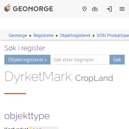
Geonorge
Registrene
Objektregisteret
SOSI Produktspes
Søk i register
Objektregisteret
Søk
DyrketMark
CropLand
objekttype