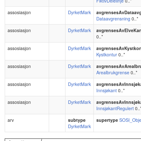
FiktivDelelinje
0..*
assosiasjon
DyrketMark
avgrensesAvDataav
Dataavgrensning
0..*
assosiasjon
DyrketMark
avgrensesAvElveKa
0..*
assosiasjon
DyrketMark
avgrensesAvKystkon
Kystkontur
0..*
assosiasjon
DyrketMark
avgrensesAvArealbr
Arealbrukgrense
0..*
assosiasjon
DyrketMark
avgrensesAvInnsjøk
Innsjøkant
0..*
assosiasjon
DyrketMark
avgrensesAvInnsjøk
InnsjøkantRegulert
0..
arv
subtype
supertype
SOSI_Obje
DyrketMark