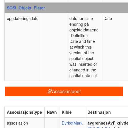
SOSI_Objekt_Flater
oppdateringsdato
dato for siste
Date
endring på
objektetdataene
-Definition-
Date and time
at which this
version of the
spatial object
was inserted or
changed in the
spatial data set.
Assosiasjoner
Assosiasjonstype
Navn
Kilde
Destinasjon
assosiasjon
DyrketMark
avgrensesAvFiktivde