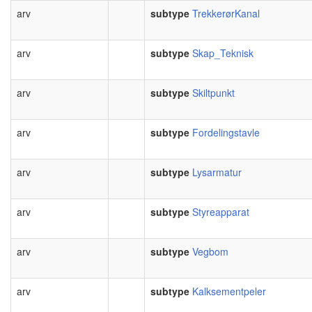
arv
subtype
TrekkerørKanal
arv
subtype
Skap_Teknisk
arv
subtype
Skiltpunkt
arv
subtype
Fordelingstavle
arv
subtype
Lysarmatur
arv
subtype
Styreapparat
arv
subtype
Vegbom
arv
subtype
Kalksementpeler