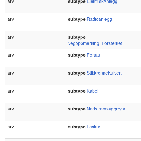
arv
subtype
ElektriskAnlegg
arv
subtype
Radioanlegg
arv
subtype
Vegoppmerking_Forsterket
arv
subtype
Fortau
arv
subtype
StikkrenneKulvert
arv
subtype
Kabel
arv
subtype
Nødstrømsaggregat
arv
subtype
Leskur