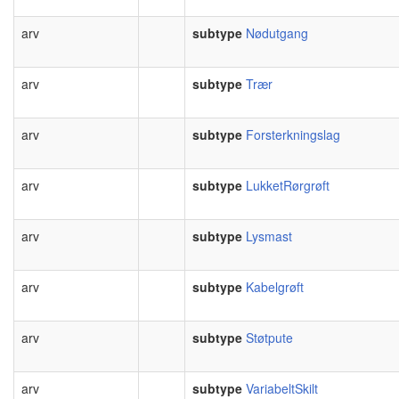
arv
subtype
Nødutgang
arv
subtype
Trær
arv
subtype
Forsterkningslag
arv
subtype
LukketRørgrøft
arv
subtype
Lysmast
arv
subtype
Kabelgrøft
arv
subtype
Støtpute
arv
subtype
VariabeltSkilt