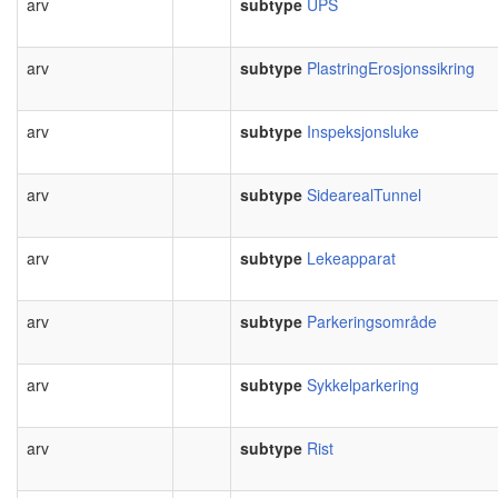
arv
subtype
UPS
arv
subtype
PlastringErosjonssikring
arv
subtype
Inspeksjonsluke
arv
subtype
SidearealTunnel
arv
subtype
Lekeapparat
arv
subtype
Parkeringsområde
arv
subtype
Sykkelparkering
arv
subtype
Rist