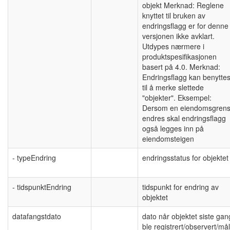
objekt Merknad: Reglene
knyttet til bruken av
endringsflagg er for denne
versjonen ikke avklart.
Utdypes nærmere i
produktspesifikasjonen
basert på 4.0. Merknad:
Endringsflagg kan benytte
til å merke slettede
"objekter". Eksempel:
Dersom en eiendomsgren
endres skal endringsflagg
også legges inn på
eiendomsteigen
- typeEndring
endringsstatus for objektet
- tidspunktEndring
tidspunkt for endring av
objektet
datafangstdato
dato når objektet siste gan
ble registrert/observert/målt