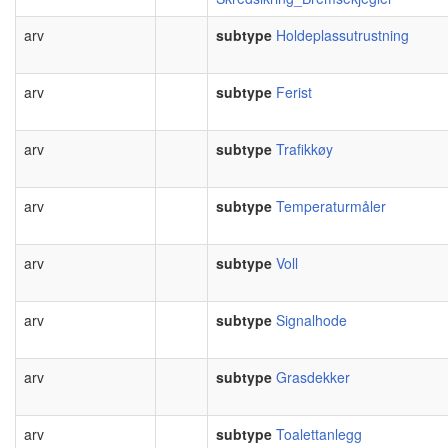
arv
subtype
Holdeplassutrustning
arv
subtype
Ferist
arv
subtype
Trafikkøy
arv
subtype
Temperaturmåler
arv
subtype
Voll
arv
subtype
Signalhode
arv
subtype
Grasdekker
arv
subtype
Toalettanlegg