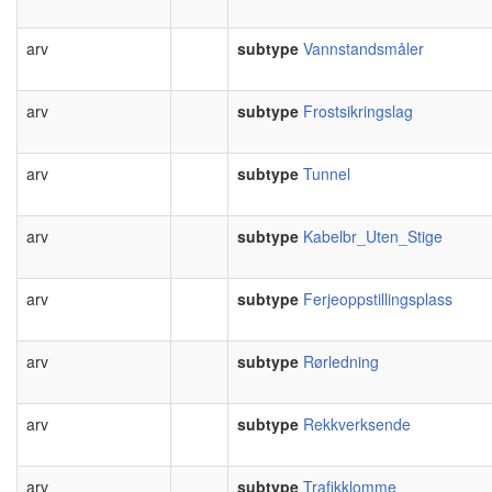
arv
subtype
Vannstandsmåler
arv
subtype
Frostsikringslag
arv
subtype
Tunnel
arv
subtype
Kabelbr_Uten_Stige
arv
subtype
Ferjeoppstillingsplass
arv
subtype
Rørledning
arv
subtype
Rekkverksende
arv
subtype
Trafikklomme