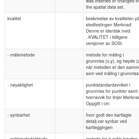
was inserted or changed in
the spatial data set.
kvalitet
beskrivelse av kvaliteten p
stedfestingen Merknad:
Denne er identisk med
..KVALITET i tidligere
versjoner av SOSI.
- målemetode
metode for måling i
grunnriss (x,y), og høyde (
når metoden er den samm
som ved måling i grunnriss
- nøyaktighet
punktstandardavviket i
grunnriss for punkter samt
tverravvik for linjer Merkna
Oppgitt i cm
- synbarhet
hvor godt den kartlagte
detalj var synbar ved
kartleggingen
- målemetodeHøyde
metode for å måle høyden