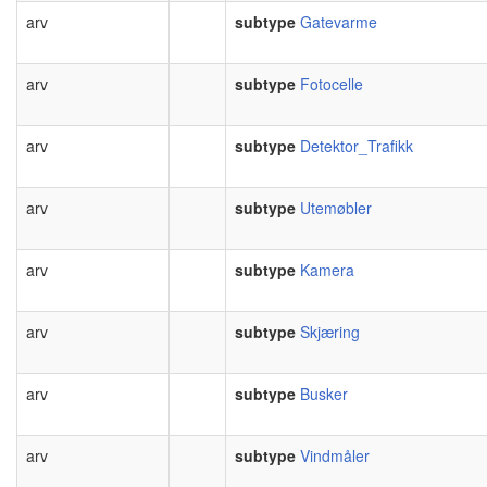
arv
subtype
Gatevarme
arv
subtype
Fotocelle
arv
subtype
Detektor_Trafikk
arv
subtype
Utemøbler
arv
subtype
Kamera
arv
subtype
Skjæring
arv
subtype
Busker
arv
subtype
Vindmåler