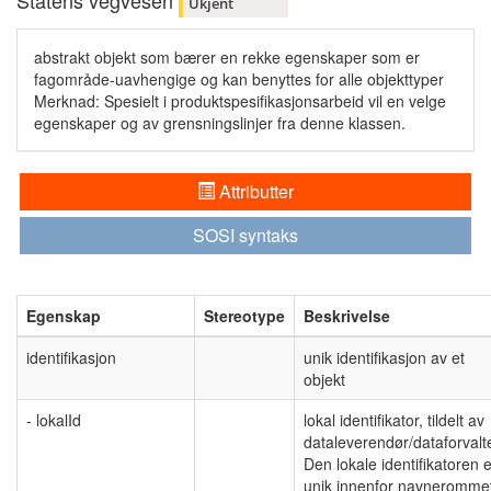
Statens vegvesen
Ukjent
abstrakt objekt som bærer en rekke egenskaper som er
fagområde-uavhengige og kan benyttes for alle objekttyper
Merknad: Spesielt i produktspesifikasjonsarbeid vil en velge
egenskaper og av grensningslinjer fra denne klassen.
Attributter
SOSI syntaks
Egenskap
Stereotype
Beskrivelse
identifikasjon
unik identifikasjon av et
objekt
- lokalId
lokal identifikator, tildelt av
dataleverendør/dataforvalte
Den lokale identifikatoren e
unik innenfor navneromme