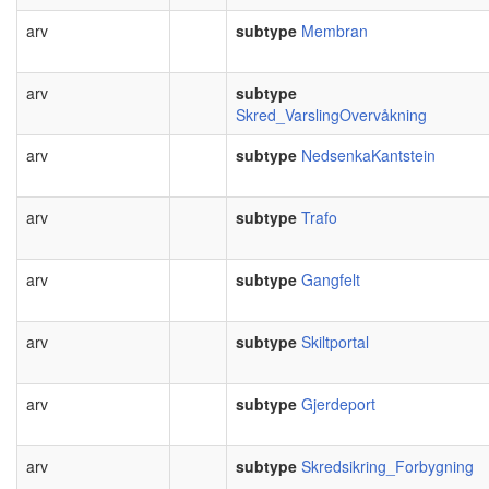
arv
subtype
Membran
arv
subtype
Skred_VarslingOvervåkning
arv
subtype
NedsenkaKantstein
arv
subtype
Trafo
arv
subtype
Gangfelt
arv
subtype
Skiltportal
arv
subtype
Gjerdeport
arv
subtype
Skredsikring_Forbygning