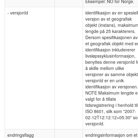
Eksempel: NO for Norge.
- versjonId
identifikasjon av en spesiel
versjon av et geografisk
objekt (instans), maksimu
lengde på 25 karakterers.
Dersom spesifikasjonen av
et geografisk objekt med e
identifikasjon inkludererer
livsløpssyklusinformasjon,
benyttes denne versjonId f
å skille mellom ulike
versjoner av samme objekt
versjonId er en unik
identifikasjon av versjonen.
NOTE Maksimum lengde e
valgt for å tillate
tidsregistrering i henhold til
ISO 8601, slik som "2007-
02-12T12:12:12+05:30" s
versjonId.
endringsflagg
endringsinformasjon om et