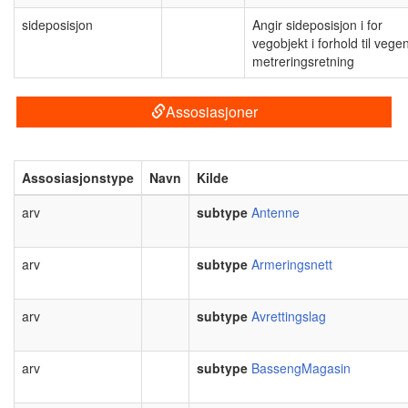
sideposisjon
Angir sideposisjon i for
vegobjekt i forhold til vege
metreringsretning
Assosiasjoner
Assosiasjonstype
Navn
Kilde
arv
subtype
Antenne
arv
subtype
Armeringsnett
arv
subtype
Avrettingslag
arv
subtype
BassengMagasin