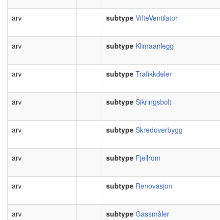
arv
subtype
VifteVentilator
arv
subtype
Klimaanlegg
arv
subtype
Trafikkdeler
arv
subtype
Sikringsbolt
arv
subtype
Skredoverbygg
arv
subtype
Fjellrom
arv
subtype
Renovasjon
arv
subtype
Gassmåler