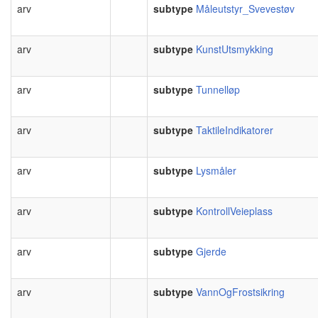
arv
subtype
Måleutstyr_Svevestøv
arv
subtype
KunstUtsmykking
arv
subtype
Tunnelløp
arv
subtype
TaktileIndikatorer
arv
subtype
Lysmåler
arv
subtype
KontrollVeieplass
arv
subtype
Gjerde
arv
subtype
VannOgFrostsikring