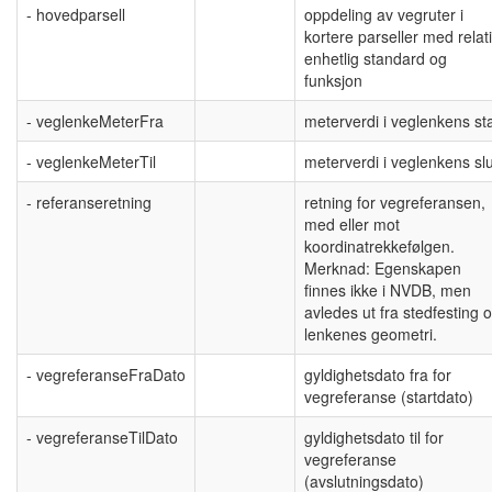
- hovedparsell
oppdeling av vegruter i
kortere parseller med relati
enhetlig standard og
funksjon
- veglenkeMeterFra
meterverdi i veglenkens sta
- veglenkeMeterTil
meterverdi i veglenkens slu
- referanseretning
retning for vegreferansen,
med eller mot
koordinatrekkefølgen.
Merknad: Egenskapen
finnes ikke i NVDB, men
avledes ut fra stedfesting 
lenkenes geometri.
- vegreferanseFraDato
gyldighetsdato fra for
vegreferanse (startdato)
- vegreferanseTilDato
gyldighetsdato til for
vegreferanse
(avslutningsdato)