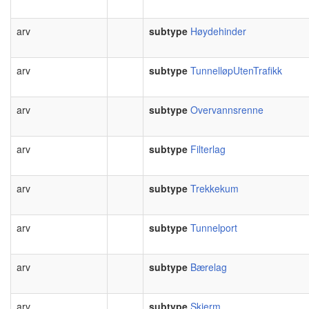
arv
subtype
Høydehinder
arv
subtype
TunnelløpUtenTrafikk
arv
subtype
Overvannsrenne
arv
subtype
Filterlag
arv
subtype
Trekkekum
arv
subtype
Tunnelport
arv
subtype
Bærelag
arv
subtype
Skjerm