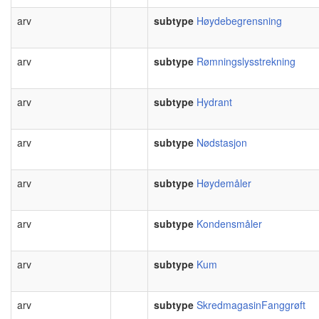
arv
subtype
Høydebegrensning
arv
subtype
Rømningslysstrekning
arv
subtype
Hydrant
arv
subtype
Nødstasjon
arv
subtype
Høydemåler
arv
subtype
Kondensmåler
arv
subtype
Kum
arv
subtype
SkredmagasinFanggrøft