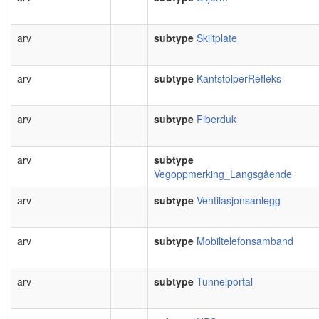
arv
subtype
Skiltplate
arv
subtype
KantstolperRefleks
arv
subtype
Fiberduk
arv
subtype
Vegoppmerking_Langsgående
arv
subtype
Ventilasjonsanlegg
arv
subtype
Mobiltelefonsamband
arv
subtype
Tunnelportal