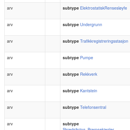
arv
subtype
ElektrostatiskRensesløyfe
arv
subtype
Undergrunn
arv
subtype
Trafikkregistreringsstasjon
arv
subtype
Pumpe
arv
subtype
Rekkverk
arv
subtype
Kantstein
arv
subtype
Telefonsentral
arv
subtype
Skredsikring_Bremsekjegler