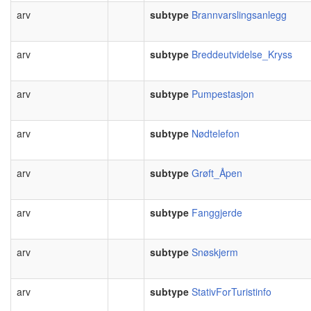
arv
subtype
Brannvarslingsanlegg
arv
subtype
Breddeutvidelse_Kryss
arv
subtype
Pumpestasjon
arv
subtype
Nødtelefon
arv
subtype
Grøft_Åpen
arv
subtype
Fanggjerde
arv
subtype
Snøskjerm
arv
subtype
StativForTuristinfo