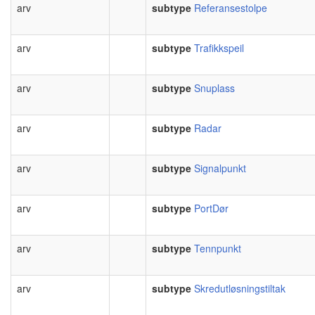
arv
subtype
Referansestolpe
arv
subtype
Trafikkspeil
arv
subtype
Snuplass
arv
subtype
Radar
arv
subtype
Signalpunkt
arv
subtype
PortDør
arv
subtype
Tennpunkt
arv
subtype
Skredutløsningstiltak