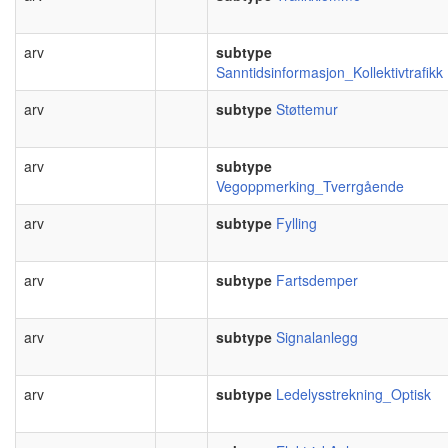
arv
subtype
Sanntidsinformasjon_Kollektivtrafikk
arv
subtype
Støttemur
arv
subtype
Vegoppmerking_Tverrgående
arv
subtype
Fylling
arv
subtype
Fartsdemper
arv
subtype
Signalanlegg
arv
subtype
Ledelysstrekning_Optisk