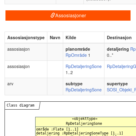
Assosiasjoner
Assosiasjonstype
Navn
Kilde
Destinasjon
assosiasjon
planområde
detaljering
Rp
RpOmråde
1
0..*
assosiasjon
RpDetaljeringSone
RpDetaljering
1..2
arv
subtype
supertype
RpDetaljeringSone
SOSI_Objekt_