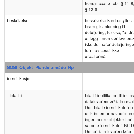
hensynssone (pbl. § 11-8, 
§ 12-6)
beskrivelse
beskrivelse kan benyttes 
loven gir anledning til
detaljering, for eks, "andr
anlegg", men der lov/forskr
ikke definerer detaljeringe
form av spesifikke
arealformål
SOSI_Objekt_Plandelområde_Rp
identifikasjon
- lokalId
lokal identifikator, tildelt a
dataleverendør/dataforval
Den lokale identifikatoren
unik innenfor navneromm
ingen andre objekter har
samme identifikator. NOT
Det er data leverendøren