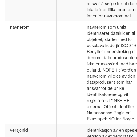
ansvar å sørge for at den
lokale identifikatoren er u
innenfor navnerommet.
- navnerom
navnerom som unikt
identifiserer datakilden til
objektet, starter med to
bokstavs kode jfr ISO 316
Benytter understreking ("_
dersom data produsenten
ikke er assosiert med bar
et land. NOTE 1 : Verdien 
nanverom vil eies av den
dataprodusent som har
ansvar for de unike
identifikatorene og vil
registreres i "INSPIRE
external Object Identifier
Namespaces Register"
Eksempel: NO for Norge.
- versjonId
identifikasjon av en spesie
versjon av et geografisk