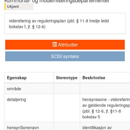
Kommunal- og moderniseringsdepartementet
Ukjent
videreføring av reguleringsplan (pbl. § 11-8 tredje ledd
bokstav f, jf. § 12-6)
Attributter
SOSI syntaks
Egenskap
Stereotype
Beskrivelse
område
detaljering
hensynssone - videreføri
av gjeldende reguleringsp
(pbl. § 12-6, jf. §11-8
bokstav f)
hensynSonenavn
identifikasjon av