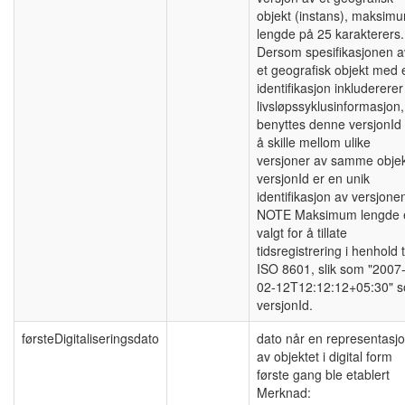
objekt (instans), maksim
lengde på 25 karakterers.
Dersom spesifikasjonen a
et geografisk objekt med 
identifikasjon inkludererer
livsløpssyklusinformasjon,
benyttes denne versjonId 
å skille mellom ulike
versjoner av samme objek
versjonId er en unik
identifikasjon av versjone
NOTE Maksimum lengde 
valgt for å tillate
tidsregistrering i henhold t
ISO 8601, slik som "2007
02-12T12:12:12+05:30" 
versjonId.
førsteDigitaliseringsdato
dato når en representasj
av objektet i digital form
første gang ble etablert
Merknad: