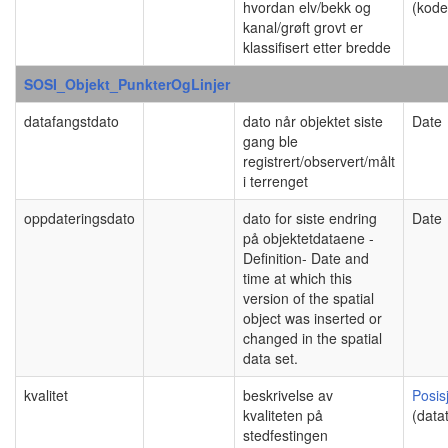
hvordan elv/bekk og
(kodel
kanal/grøft grovt er
klassifisert etter bredde
SOSI_Objekt_PunkterOgLinjer
datafangstdato
dato når objektet siste
Date
gang ble
registrert/observert/målt
i terrenget
oppdateringsdato
dato for siste endring
Date
på objektetdataene -
Definition- Date and
time at which this
version of the spatial
object was inserted or
changed in the spatial
data set.
kvalitet
beskrivelse av
Posis
kvaliteten på
(data
stedfestingen