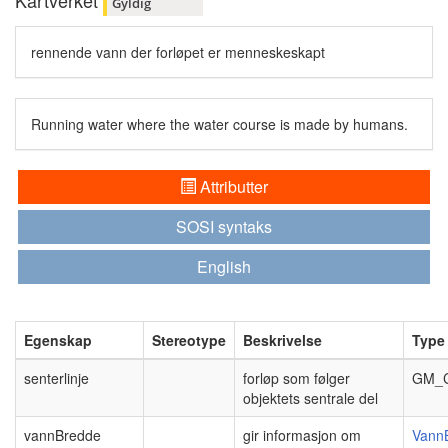
Kartverket
Gyldig
rennende vann der forløpet er menneskeskapt
Running water where the water course is made by humans.
Attributter
SOSI syntaks
English
Egenskap
Stereotype
Beskrivelse
Type
senterlinje
forløp som følger
GM_C
objektets sentrale del
vannBredde
gir informasjon om
Vann