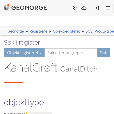
Geonorge
Registrene
Objektregisteret
SOSI Produktspes
Søk i register
Objektregisteret
Søk
KanalGrøft
CanalDitch
objekttype