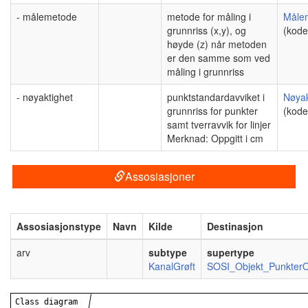
- målemetode
metode for måling i
Måle
grunnriss (x,y), og
(kodel
høyde (z) når metoden
er den samme som ved
måling i grunnriss
- nøyaktighet
punktstandardavviket i
Nøyak
grunnriss for punkter
(kodel
samt tverravvik for linjer
Merknad: Oppgitt i cm
Assosiasjoner
Assosiasjonstype
Navn
Kilde
Destinasjon
arv
subtype
supertype
KanalGrøft
SOSI_Objekt_PunkterO