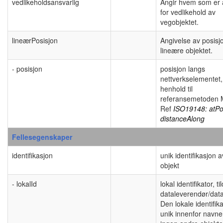
vedlikeholdsansvarlig
Angir hvem som er 
for vedlikehold av
vegobjektet.
lineærPosisjon
Angivelse av posisj
lineære objektet.
- posisjon
posisjon langs
nettverkselementet, 
henhold til
referansemetoden 
Ref
ISO19148: atPos
distanceAlong
Fellesegenskaper
identifikasjon
unik identifikasjon a
objekt
- lokalId
lokal identifikator, ti
dataleverendør/data
Den lokale identifik
unik innenfor navn