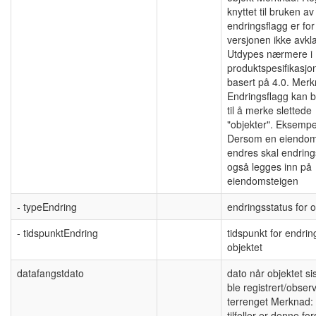
knyttet til bruken av
endringsflagg er fo
versjonen ikke avkla
Utdypes nærmere i
produktspesifikasjo
basert på 4.0. Merk
Endringsflagg kan b
til å merke slettede
"objekter". Eksempe
Dersom en eiendo
endres skal endring
også legges inn på
eiendomsteigen
- typeEndring
endringsstatus for o
- tidspunktEndring
tidspunkt for endrin
objektet
datafangstdato
dato når objektet si
ble registrert/observ
terrenget Merknad:
tilfeller er denne for