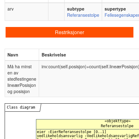
arv
subtype
supertype
Referansestolpe
Fellesegenskape
Restriksjoner
Navn
Beskrivelse
Må ha minst
inv:count(self.posisjon)+count(self.lineærPosisjon
en av
stedfestingene
lineærPosisjon
og posisjon