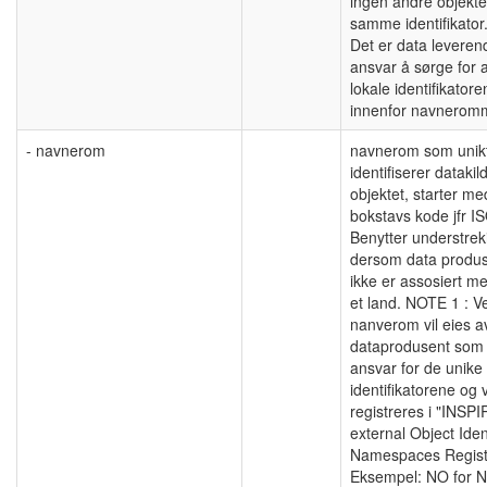
ingen andre objekte
samme identifikato
Det er data levere
ansvar å sørge for 
lokale identifikatore
innenfor navnerom
- navnerom
navnerom som unik
identifiserer datakild
objektet, starter me
bokstavs kode jfr I
Benytter understreki
dersom data produ
ikke er assosiert m
et land. NOTE 1 : Ve
nanverom vil eies a
dataprodusent som
ansvar for de unike
identifikatorene og v
registreres i "INSP
external Object Ident
Namespaces Regist
Eksempel: NO for N