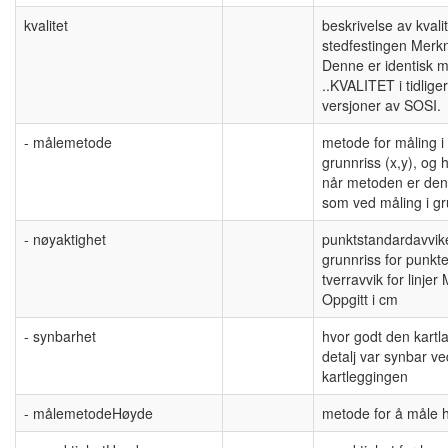
kvalitet
beskrivelse av kvali
stedfestingen Merk
Denne er identisk 
..KVALITET i tidlige
versjoner av SOSI.
- målemetode
metode for måling i
grunnriss (x,y), og 
når metoden er de
som ved måling i gr
- nøyaktighet
punktstandardavvike
grunnriss for punkt
tverravvik for linjer
Oppgitt i cm
- synbarhet
hvor godt den kartl
detalj var synbar ve
kartleggingen
- målemetodeHøyde
metode for å måle 