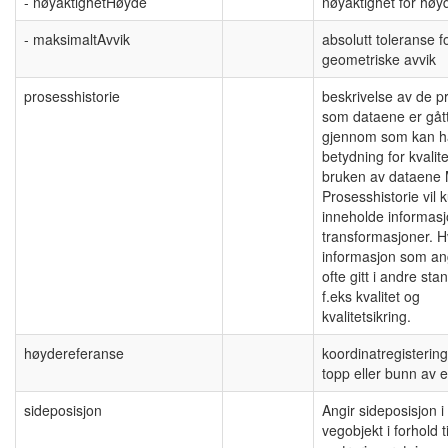
- nøyaktighetHøyde
nøyaktighet for høy
- maksimaltAvvik
absolutt toleranse f
geometriske avvik
prosesshistorie
beskrivelse av de p
som dataene er gåt
gjennom som kan h
betydning for kvalit
bruken av dataene
Prosesshistorie vil 
inneholde informas
transformasjoner. H
informasjon som an
ofte gitt i andre sta
f.eks kvalitet og
kvalitetsikring.
høydereferanse
koordinatregistering
topp eller bunn av e
sideposisjon
Angir sideposisjon i 
vegobjekt i forhold t