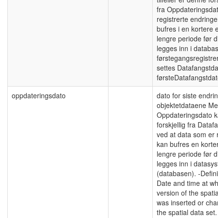
fra Oppdateringsdat
registrerte endringe
bufres i en kortere e
lengre periode før d
legges inn i databa
førstegangsregistre
settes Datafangstdat
førsteDatafangstdat
oppdateringsdato
dato for siste endri
objektetdataene Me
Oppdateringsdato 
forskjellig fra Data
ved at data som er r
kan bufres en korter
lengre periode før d
legges inn i datasy
(databasen). -Defini
Date and time at wh
version of the spatia
was inserted or cha
the spatial data set.