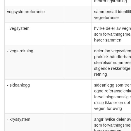
metreringsretning
vegsystemreferanse
sammensatt identifik
vegreferanse
- vegsystem
hvilke deler av vegn
som forvaltningsme
hører sammen
- vegstrekning
deler inn vegsystem
praktisk håndterbar
størrelser nummerer
stigende rekkefølge
retning
- sideanlegg
sideanlegg som tre
egne referanselenk
forvaltningsmessig s
disse ikke er en del
vegen for øvrig
- kryssystem
angir hvilke deler av
som forvaltningsmes
hører sammen