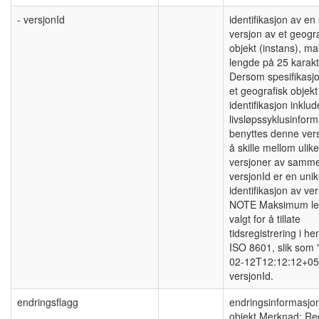
- versjonId
identifikasjon av en 
versjon av et geogra
objekt (instans), 
lengde på 25 karakt
Dersom spesifikasj
et geografisk objek
identifikasjon inklud
livsløpssyklusinform
benyttes denne vers
å skille mellom ulike
versjoner av samme
versjonId er en unik
identifikasjon av ve
NOTE Maksimum le
valgt for å tillate
tidsregistrering i hen
ISO 8601, slik som 
02-12T12:12:12+05
versjonId.
endringsflagg
endringsinformasjo
objekt Merknad: Re