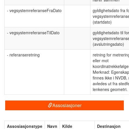
- vegsystemreferanseFraDato
gyldighetsdato fra f
vegsystemreferans
(startdato)
- vegsystemreferanseTilDato
gyldighetsdato til fo
vegsystemreferans
(avslutningsdato)
- referanseretning
retning for metreri
eller mot
koordinatrekkefølge
Merknad: Egenska
finnes ikke i NVDB,
avledes ut fra stedf
lenkenes geometri.
Assosiasjoner
Assosiasjonstype
Navn
Kilde
Destinasjon