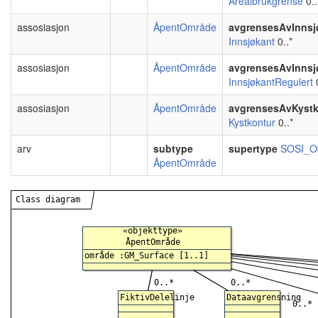
Arealbrukgrense
0..
assosiasjon
ÅpentOmråde
avgrensesAvInnsj
Innsjøkant
0..*
assosiasjon
ÅpentOmråde
avgrensesAvInnsj
InnsjøkantRegulert
0
assosiasjon
ÅpentOmråde
avgrensesAvKystk
Kystkontur
0..*
arv
subtype
supertype
SOSI_Ob
ÅpentOmråde