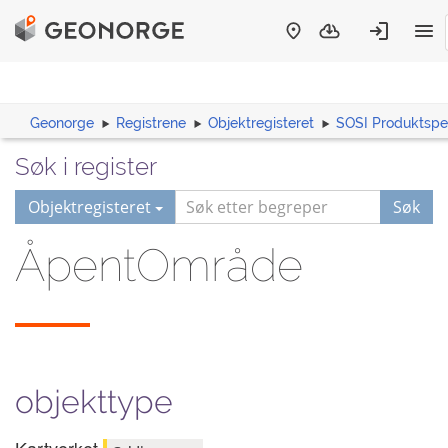
Geonorge
Registrene
Objektregisteret
SOSI Produktspes
Søk i register
Objektregisteret
Søk
ÅpentOmråde
objekttype