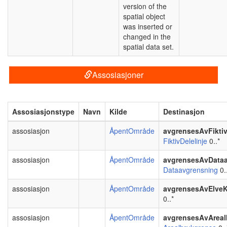
version of the
spatial object
was inserted or
changed in the
spatial data set.
Assosiasjoner
Assosiasjonstype
Navn
Kilde
Destinasjon
assosiasjon
ÅpentOmråde
avgrensesAvFiktiv
FiktivDelelinje
0..*
assosiasjon
ÅpentOmråde
avgrensesAvData
Dataavgrensning
0.
assosiasjon
ÅpentOmråde
avgrensesAvElve
0..*
assosiasjon
ÅpentOmråde
avgrensesAvAreal