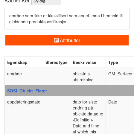
Kartverket
Gyldig
område som ikke er klassifisert som annet tema i henhold til
gjeldende produktspesifikasjon
Attributter
Egenskap
Stereotype
Beskrivelse
Type
område
objektets
GM_Surface
utstrekning
SOSI_Objekt_Flater
oppdateringsdato
dato for siste
Date
endring på
objektetdataene
-Definition-
Date and time
at which this