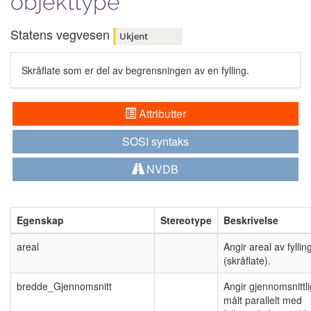
objekttype
Statens vegvesen
Ukjent
Skråflate som er del av begrensningen av en fylling.
Attributter
SOSI syntaks
NVDB
Egenskap
Stereotype
Beskrivelse
areal
Angir areal av fyllin
(skråflate).
bredde_Gjennomsnitt
Angir gjennomsnittl
målt parallelt med