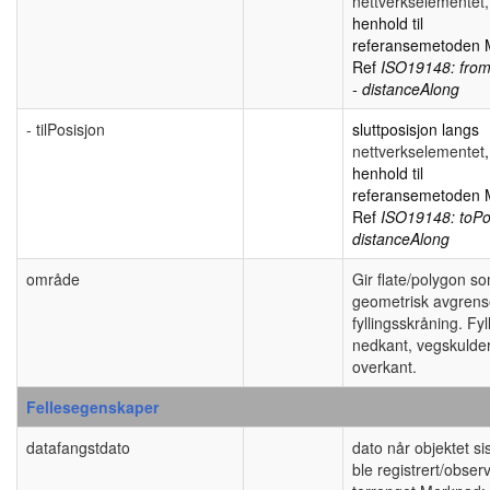
nettverkselementet,
henhold til
referansemetoden
Ref
ISO19148: from
- distanceAlong
- tilPosisjon
sluttposisjon langs
nettverkselementet
,
henhold til
referansemetoden
Ref
ISO19148: toPos
distanceAlong
område
Gir flate/polygon s
geometrisk avgrens
fyllingsskråning. Fyll
nedkant, vegskulder
overkant.
Fellesegenskaper
datafangstdato
dato når objektet si
ble registrert/observ