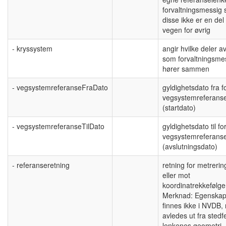
forvaltningsmessig s
disse ikke er en del
vegen for øvrig
- kryssystem
angir hvilke deler av
som forvaltningsmes
hører sammen
- vegsystemreferanseFraDato
gyldighetsdato fra f
vegsystemreferans
(startdato)
- vegsystemreferanseTilDato
gyldighetsdato til fo
vegsystemreferans
(avslutningsdato)
- referanseretning
retning for metreri
eller mot
koordinatrekkefølge
Merknad: Egenska
finnes ikke i NVDB,
avledes ut fra stedf
lenkenes geometri.