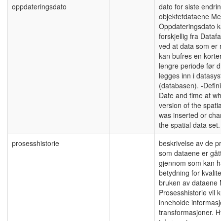
oppdateringsdato
dato for siste endri
objektetdataene Me
Oppdateringsdato 
forskjellig fra Data
ved at data som er r
kan bufres en korter
lengre periode før d
legges inn i datasy
(databasen). -Defini
Date and time at wh
version of the spatia
was inserted or cha
the spatial data set.
prosesshistorie
beskrivelse av de p
som dataene er gåt
gjennom som kan h
betydning for kvalit
bruken av dataene
Prosesshistorie vil 
inneholde informas
transformasjoner. H