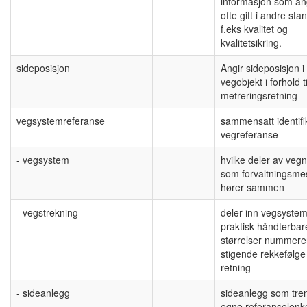
informasjon som an
ofte gitt i andre sta
f.eks kvalitet og
kvalitetsikring.
sideposisjon
Angir sideposisjon i 
vegobjekt i forhold t
metreringsretning
vegsystemreferanse
sammensatt identifik
vegreferanse
- vegsystem
hvilke deler av vegn
som forvaltningsme
hører sammen
- vegstrekning
deler inn vegsystem
praktisk håndterbar
størrelser nummerer
stigende rekkefølge
retning
- sideanlegg
sideanlegg som tre
egne referanselenk