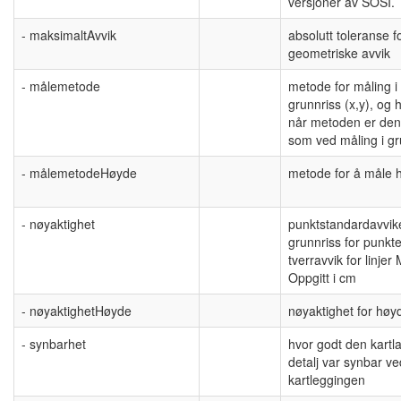
versjoner av SOSI.
- maksimaltAvvik
absolutt toleranse f
geometriske avvik
- målemetode
metode for måling i
grunnriss (x,y), og 
når metoden er de
som ved måling i gr
- målemetodeHøyde
metode for å måle 
- nøyaktighet
punktstandardavvike
grunnriss for punkt
tverravvik for linjer
Oppgitt i cm
- nøyaktighetHøyde
nøyaktighet for høy
- synbarhet
hvor godt den kartl
detalj var synbar ve
kartleggingen