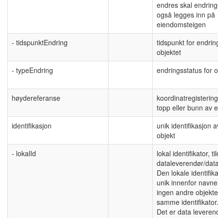
endres skal endring
også legges inn på
eiendomsteigen
- tidspunktEndring
tidspunkt for endrin
objektet
- typeEndring
endringsstatus for o
høydereferanse
koordinatregistering
topp eller bunn av e
identifikasjon
unik identifikasjon a
objekt
- lokalId
lokal identifikator, ti
dataleverendør/data
Den lokale identifik
unik innenfor navn
ingen andre objekte
samme identifikato
Det er data levere