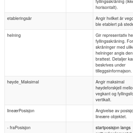
fyllingsskråning (ikk
horisontalt).
etableringsår
Angir hvilket år veg
ble etablert på stede
helning
Gir representativ he
fyllingsskråning. Fo
skråninger med ulik
helninger angis de
brattest. Detaljer ka
beskrives under
tilleggsinformajson.
høyde_Maksimal
Angir maksimal
høydeforskjell mell
vegkant og fyllingsf
vertikalt.
lineærPosisjon
Angivelse av posisj
lineære objektet.
- fraPosisjon
startposisjon langs