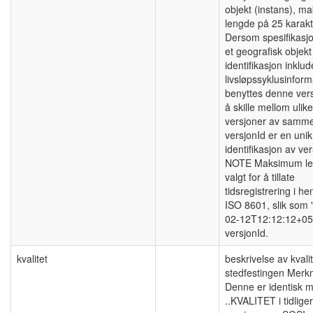
objekt (instans), 
lengde på 25 karakt
Dersom spesifikasj
et geografisk objek
identifikasjon inklud
livsløpssyklusinform
benyttes denne vers
å skille mellom ulike
versjoner av samme
versjonId er en unik
identifikasjon av ve
NOTE Maksimum le
valgt for å tillate
tidsregistrering i hen
ISO 8601, slik som 
02-12T12:12:12+05
versjonId.
kvalitet
beskrivelse av kvali
stedfestingen Merk
Denne er identisk 
..KVALITET i tidlige