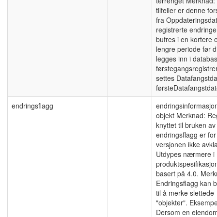
terrenget Merknad:
tilfeller er denne for
fra Oppdateringsdat
registrerte endringe
bufres i en kortere e
lengre periode før d
legges inn i databa
førstegangsregistre
settes Datafangstdat
førsteDatafangstdat
endringsflagg
endringsinformasjo
objekt Merknad: Re
knyttet til bruken av
endringsflagg er fo
versjonen ikke avkla
Utdypes nærmere i
produktspesifikasjo
basert på 4.0. Merk
Endringsflagg kan b
til å merke slettede
"objekter". Eksempe
Dersom en eiendo