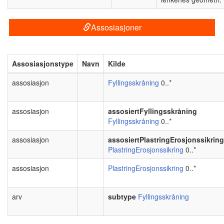
Assosiasjoner
Assosiasjonstype
Navn
Kilde
assosiasjon
Fyllingsskråning
0..*
assosiasjon
assosiertFyllingsskråning
Fyllingsskråning
0..*
assosiasjon
assosiertPlastringErosjonssikring
PlastringErosjonssikring
0..*
assosiasjon
PlastringErosjonssikring
0..*
arv
subtype
Fyllingsskråning