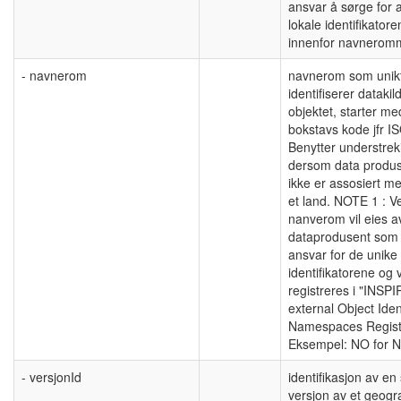
ansvar å sørge for 
lokale identifikatore
innenfor navnerom
- navnerom
navnerom som unik
identifiserer datakild
objektet, starter me
bokstavs kode jfr I
Benytter understreki
dersom data produ
ikke er assosiert m
et land. NOTE 1 : Ve
nanverom vil eies a
dataprodusent som
ansvar for de unike
identifikatorene og v
registreres i "INSP
external Object Ident
Namespaces Regist
Eksempel: NO for N
- versjonId
identifikasjon av en 
versjon av et geogra