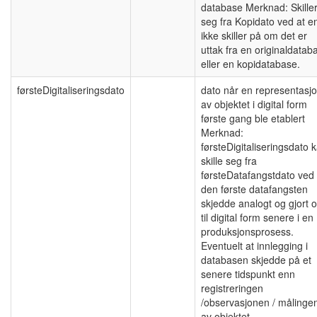
database Merknad: Skille
seg fra Kopidato ved at e
ikke skiller på om det er
uttak fra en originaldatab
eller en kopidatabase.
førsteDigitaliseringsdato
dato når en representasj
av objektet i digital form
første gang ble etablert
Merknad:
førsteDigitaliseringsdato 
skille seg fra
førsteDatafangstdato ved 
den første datafangsten
skjedde analogt og gjort 
til digital form senere i en
produksjonsprosess.
Eventuelt at innlegging i
databasen skjedde på et
senere tidspunkt enn
registreringen
/observasjonen / målinge
av objektet.