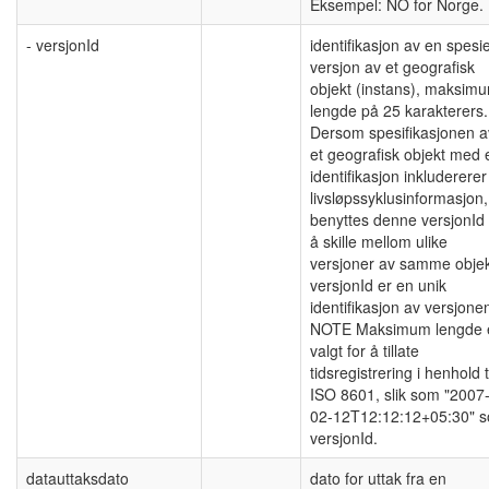
Eksempel: NO for Norge.
- versjonId
identifikasjon av en spesie
versjon av et geografisk
objekt (instans), maksim
lengde på 25 karakterers.
Dersom spesifikasjonen a
et geografisk objekt med 
identifikasjon inkludererer
livsløpssyklusinformasjon,
benyttes denne versjonId 
å skille mellom ulike
versjoner av samme objek
versjonId er en unik
identifikasjon av versjone
NOTE Maksimum lengde 
valgt for å tillate
tidsregistrering i henhold t
ISO 8601, slik som "2007
02-12T12:12:12+05:30" 
versjonId.
datauttaksdato
dato for uttak fra en