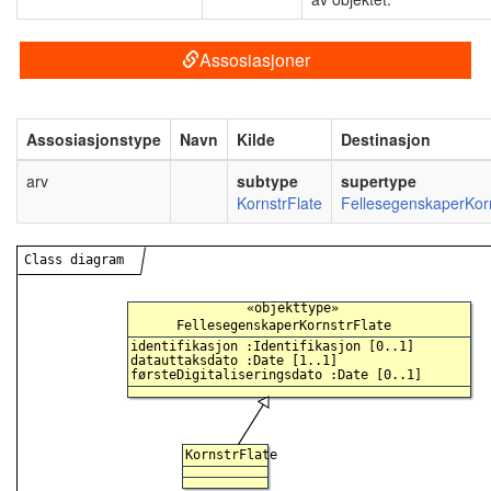
Assosiasjoner
Assosiasjonstype
Navn
Kilde
Destinasjon
arv
subtype
supertype
KornstrFlate
FellesegenskaperKorn