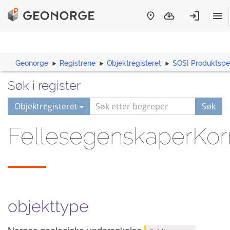
Geonorge
Registrene
Objektregisteret
SOSI Produktspes
Søk i register
Objektregisteret
Søk
FellesegenskaperKorn
objekttype