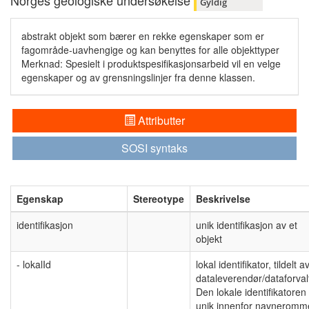
Norges geologiske undersøkelse
Gyldig
abstrakt objekt som bærer en rekke egenskaper som er
fagområde-uavhengige og kan benyttes for alle objekttyper
Merknad: Spesielt i produktspesifikasjonsarbeid vil en velge
egenskaper og av grensningslinjer fra denne klassen.
Attributter
SOSI syntaks
Egenskap
Stereotype
Beskrivelse
identifikasjon
unik identifikasjon av et
objekt
- lokalId
lokal identifikator, tildelt a
dataleverendør/dataforval
Den lokale identifikatoren
unik innenfor navneromm