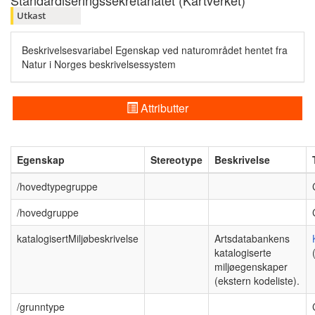
Standardiseringssekretariatet (Kartverket)
Utkast
Beskrivelsesvariabel Egenskap ved naturområdet hentet fra
Natur i Norges beskrivelsessystem
Attributter
Egenskap
Stereotype
Beskrivelse
/hovedtypegruppe
/hovedgruppe
katalogisertMiljøbeskrivelse
Artsdatabankens
katalogiserte
miljøegenskaper
(ekstern kodeliste).
/grunntype