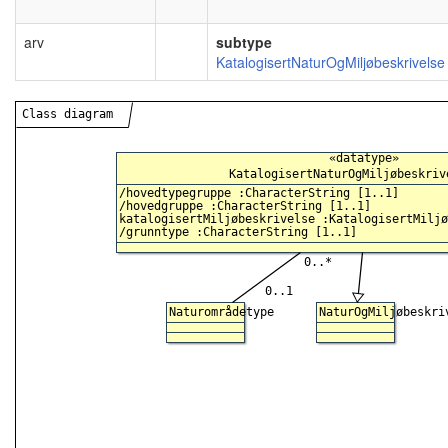
arv
subtype
KatalogisertNaturOgMiljøbeskrivelse