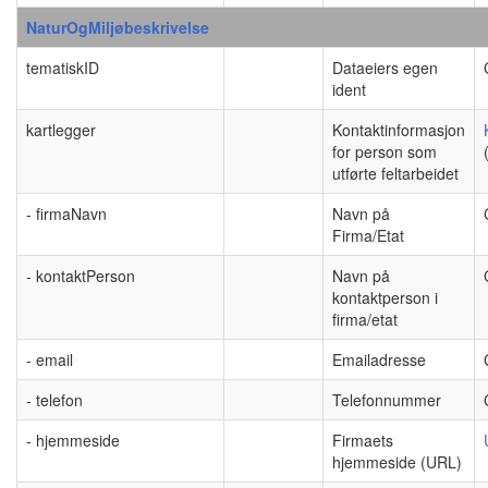
NaturOgMiljøbeskrivelse
tematiskID
Dataeiers egen
ident
kartlegger
Kontaktinformasjon
for person som
utførte feltarbeidet
- firmaNavn
Navn på
Firma/Etat
- kontaktPerson
Navn på
kontaktperson i
firma/etat
- email
Emailadresse
- telefon
Telefonnummer
- hjemmeside
Firmaets
hjemmeside (URL)