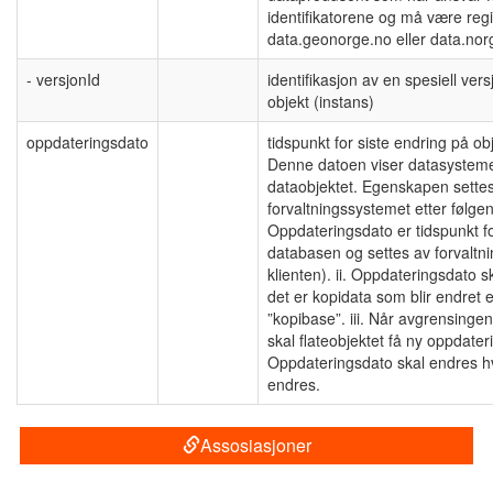
identifikatorene og må være regis
data.geonorge.no eller data.nor
- versjonId
identifikasjon av en spesiell ver
objekt (instans)
oppdateringsdato
tidspunkt for siste endring på o
Denne datoen viser datasysteme
dataobjektet. Egenskapen sette
forvaltningssystemet etter følgen
Oppdateringsdato er tidspunkt f
databasen og settes av forvaltn
klienten). ii. Oppdateringsdato 
det er kopidata som blir endret el
”kopibase”. iii. Når avgrensingen 
skal flateobjektet få ny oppdateri
Oppdateringsdato skal endres h
endres.
Assosiasjoner