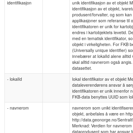
identifikasjon
unik identifikasjon av et objekt
identifikasjon av et objekt, ivar
produsent/forvalter, og som kan
applikasjoner som referanse til 
identifikatoren er unik for kartob
endres i kartobjektets levetid. D
med en tematisk identifikator, so
objekt i virkeligheten. For FKB 
(Universally unique identifier) s
innebærer at lokalId alene alltid 
skal alltid navnerom også angi
datasettet.
- lokalId
lokal identifikator av et objekt 
dataleverendørens ansvar å sørg
identifikatoren er unik innenfo
FKB-data benyttes UUID som lok
- navnerom
navnerom som unikt identifiserer 
objekt, anbefales å være en htt
http://data.geonorge.no/Sentral
Merknad: Verdien for navnerom v
dataprodusent som har ansvar f