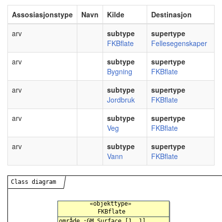
Assosiasjonstype
Navn
Kilde
Destinasjon
arv
subtype
supertype
FKBflate
Fellesegenskaper
arv
subtype
supertype
Bygning
FKBflate
arv
subtype
supertype
Jordbruk
FKBflate
arv
subtype
supertype
Veg
FKBflate
arv
subtype
supertype
Vann
FKBflate