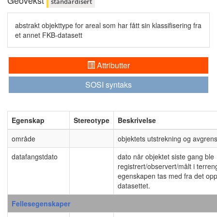
Geovekst
standardisert
abstrakt objekttype for areal som har fått sin klassifisering fra
et annet FKB-datasett
Attributter
SOSI syntaks
Egenskap
Stereotype
Beskrivelse
område
objektets utstrekning og avgren
datafangstdato
dato når objektet siste gang ble
registrert/observert/målt i terr
egenskapen tas med fra det opp
datasettet.
Fellesegenskaper