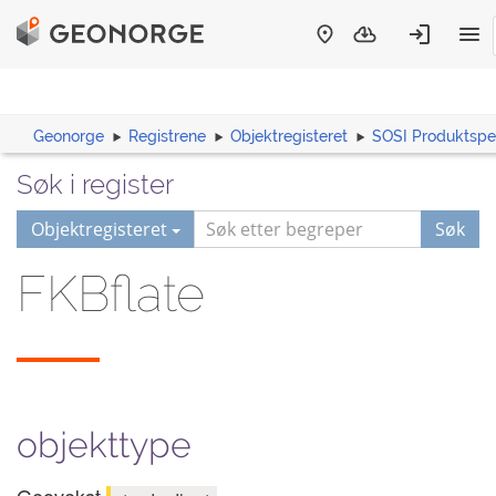
Geonorge
Registrene
Objektregisteret
SOSI Produktspes
Søk i register
Objektregisteret
Søk
FKBflate
objekttype